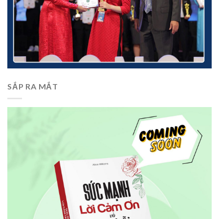
SẮP RA MẮT