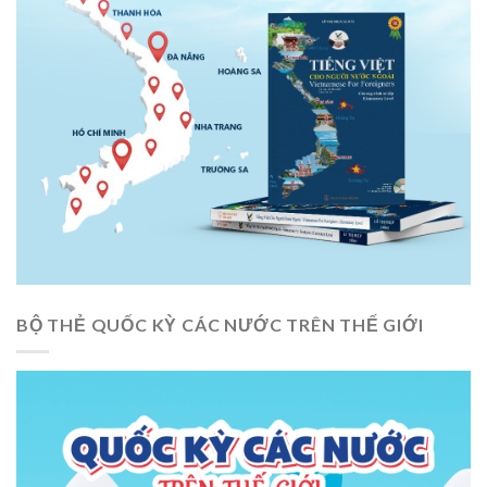
BỘ THẺ QUỐC KỲ CÁC NƯỚC TRÊN THẾ GIỚI