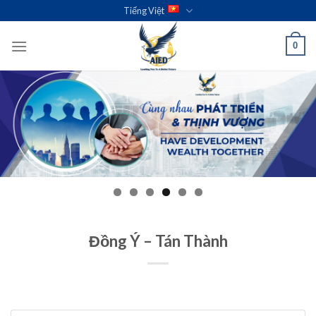
Skip
Tiếng Việt
to
content
0
Đồng Ý – Tán Thành