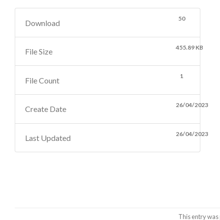
50
Download
455.89 KB
File Size
1
File Count
26/04/2023
Create Date
26/04/2023
Last Updated
This entry was