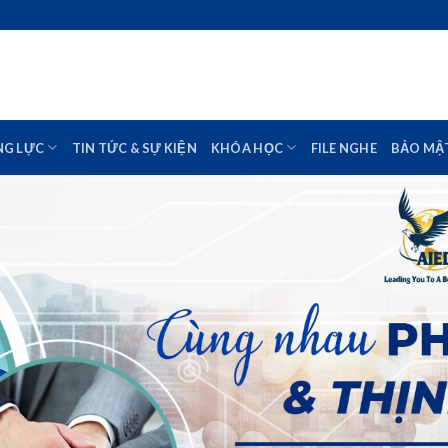
NG LỰC
TIN TỨC & SỰ KIỆN
KHÓA HỌC
FILE NGHE
BẢO MẬ