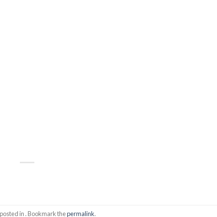
 posted in . Bookmark the
permalink
.