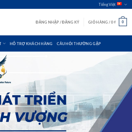
Tiếng Việt
0
ĐĂNG NHẬP / ĐĂNG KÝ
GIỎ HÀNG /
0
₫
T
HỖ TRỢ KHÁCH HÀNG
CÂU HỎI THƯỜNG GẶP