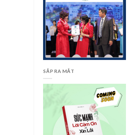
SẮP RA MẮT