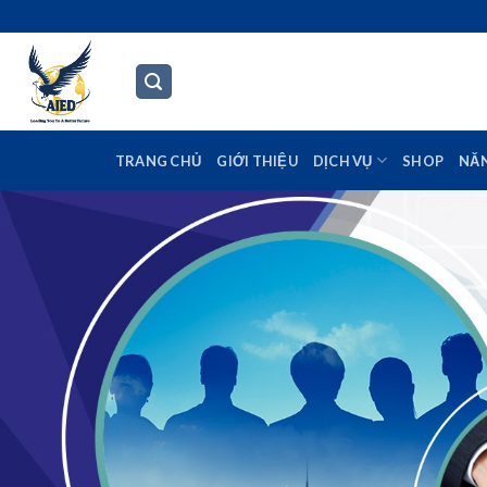
Skip
to
content
TRANG CHỦ
GIỚI THIỆU
DỊCH VỤ
SHOP
NĂ