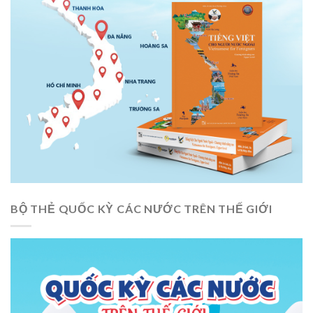
BỘ THẺ QUỐC KỲ CÁC NƯỚC TRÊN THẾ GIỚI