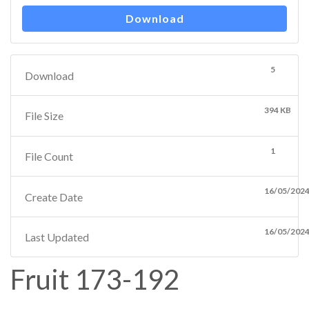
Download
5
Download
394 KB
File Size
1
File Count
16/05/202
Create Date
16/05/202
Last Updated
Fruit 173-192