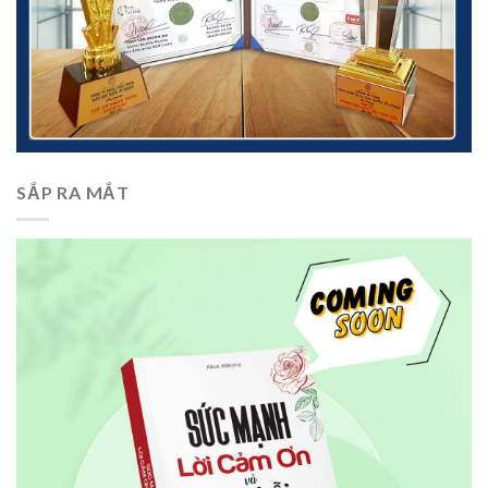
SẮP RA MẮT