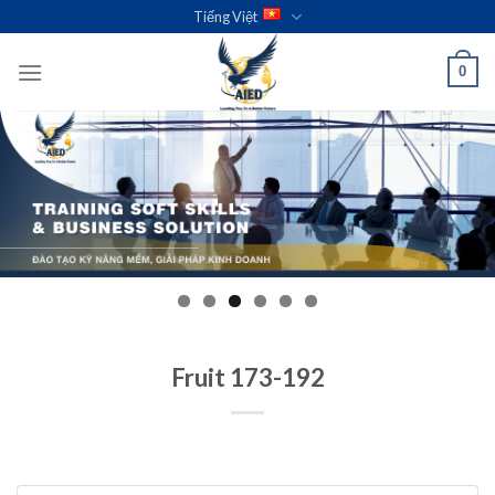
Skip
Tiếng Việt
to
content
0
Fruit 173-192