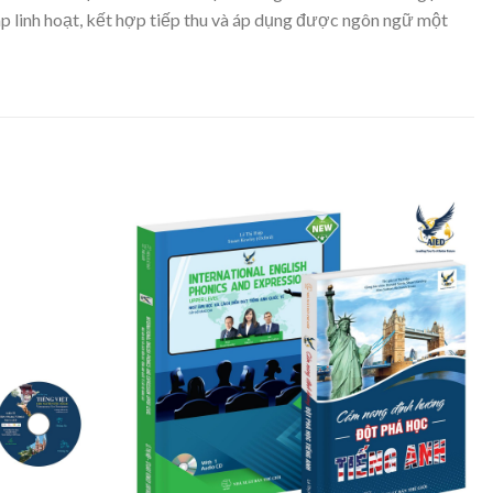
áp linh hoạt, kết hợp tiếp thu và áp dụng được ngôn ngữ một
Thêm
Thêm
vào
vào
danh
danh
sách
sách
yêu
yêu
thích
thích