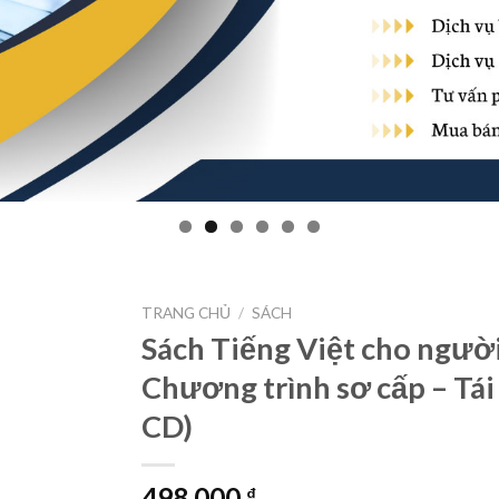
TRANG CHỦ
/
SÁCH
Sách Tiếng Việt cho ngườ
Chương trình sơ cấp – Tái
Thêm
vào
CD)
danh
sách
yêu
thích
498.000
₫