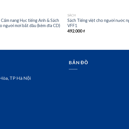
SÁCH
 Cẩm nang Học tiếng Anh & Sách
Sách Tiếng việt cho người nước n
o người mới bắt đầu (kèm đĩa CD)
VFF1
492.000
₫
BẢN ĐỒ
 Hòa, TP Hà Nội