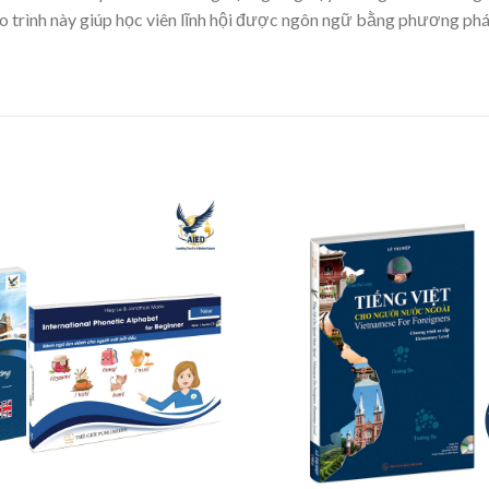
iáo trình này giúp học viên lĩnh hội được ngôn ngữ bằng phương ph
Thêm
vào
danh
sách
yêu
thích