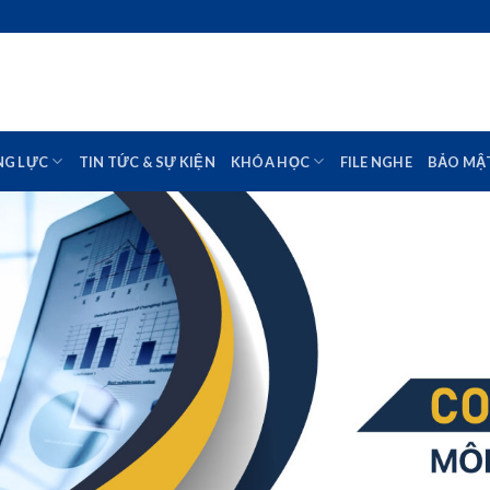
NG LỰC
TIN TỨC & SỰ KIỆN
KHÓA HỌC
FILE NGHE
BẢO MẬ