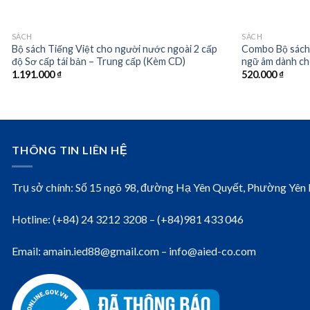
SÁCH
SÁCH
Bộ sách Tiếng Việt cho người nước ngoài 2 cấp
Combo Bộ sách
độ Sơ cấp tái bản – Trung cấp (Kèm CD)
ngữ âm dành ch
1.191.000
₫
520.000
₫
THÔNG TIN LIÊN HỆ
Trụ sở chính: Số 15 ngõ 98, đường Hạ Yên Quyết, Phường Yên
Hotline: (+84) 24 3212 3208 – (+84)981 433 046
Email: amain.ied88@gmail.com – info@aied-co.com