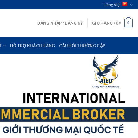
Tiếng Việt
0
ĐĂNG NHẬP / ĐĂNG KÝ
GIỎ HÀNG /
0
₫
T
HỖ TRỢ KHÁCH HÀNG
CÂU HỎI THƯỜNG GẶP