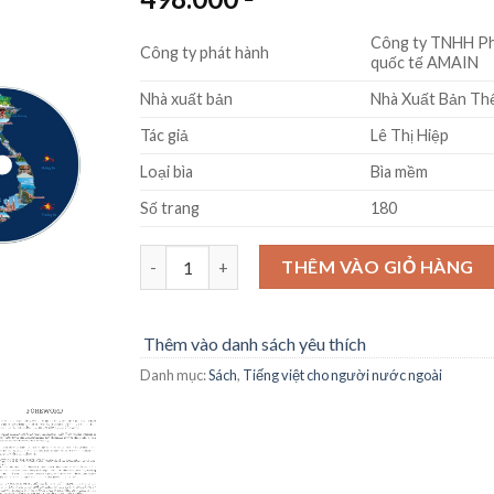
Công ty TNHH Phá
Công ty phát hành
quốc tế AMAIN
Nhà xuất bản
Nhà Xuất Bản Thế
Tác giả
Lê Thị Hiệp
Loại bìa
Bìa mềm
Số trang
180
Sách Tiếng Việt cho người nước ngoài - Chương 
THÊM VÀO GIỎ HÀNG
Thêm vào danh sách yêu thích
Danh mục:
Sách
,
Tiếng việt cho người nước ngoài