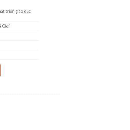
t triển giáo dục
 Giới
trình sơ cấp - Tái bản lần 1 (Kèm CD) số lượng