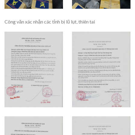
Công văn xác nhận các tỉnh bị lũ lụt, thiên tai