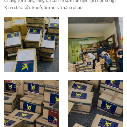
Chúng tôi mong rằng bà con sẽ sớm ổn định lại cuộc sống!
Kính chúc sức khoẻ, ấm no, và hạnh phúc!