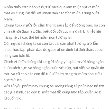
Nhận thấy cơn bão và đợt lũ vừa qua làm thiệt hại và mất
mát vô cùng lớn đối với nhân dân các tỉnh miền Trung Việt
Nam.
Chúng tôi xin gửi lời cảm thông sâu sắc đến đồng bào, bà con
chia sẻ nỗi đau này, đặc biệt đối với các gia đình bị thiệt hại
nặng nề và các thế hệ mầm non tương lai.
Còn người chúng ta sẽ còn tất cả, cần phải tương trợ lẫn
nhau, học tập, phấn đấu để gấp rút ổn định lại tinh thần, cuộc
sống sau bão lũ.
Chính vì lẽ đó chúng tôi xin gửi hàng yếu phẩm với hàng ngàn
cuốn sách học, và hàng ngàn cuốn vở, tập, bút viết và quần áo
mới và cũ cho các con độ tuổi đến trường từ mầm non, tiểu
học trở lên.
Với số yếu phẩm này chúng tôi mong rằng sẽ phần nào hỗ trợ
các gia đình, các con bị mất mát đồ dùng học tập, quần áo bị
lũ cuốn trôi.